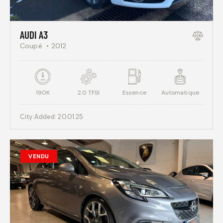
AUDI A3
Coupé
2012
190K
2.0 TFSI
Essence
Automatique
City:
Added:
20.01.25
VENDU