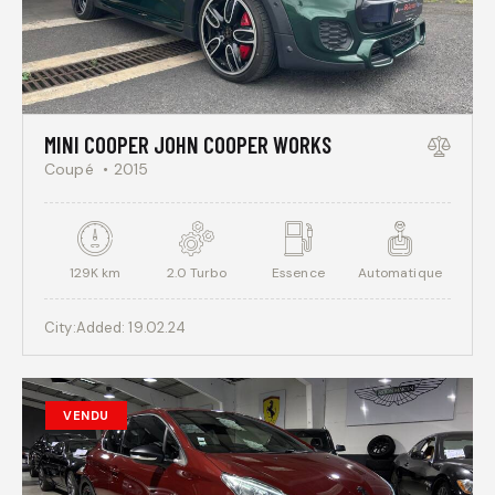
MINI COOPER JOHN COOPER WORKS
Coupé
2015
129K km
2.0 Turbo
Essence
Automatique
City:
Added:
19.02.24
VENDU