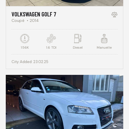
VOLKSWAGEN GOLF 7
Coupé
2014
156K
1.6 TDI
Diesel
Manuelle
City:
Added:
23.02.25