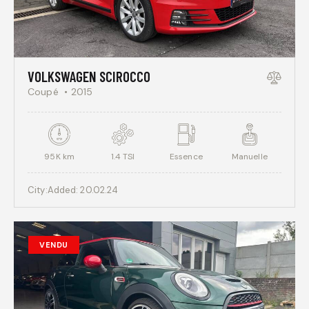
VOLKSWAGEN SCIROCCO
Coupé
2015
95K km
1.4 TSI
Essence
Manuelle
City:
Added:
20.02.24
VENDU