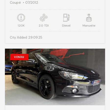
Coupé
07/2012
120K
2.0 TDI
Diesel
Manuelle
City:
Added:
29.09.25
VENDU