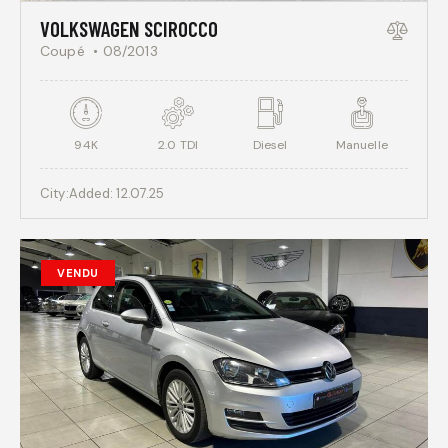
VOLKSWAGEN SCIROCCO
Coupé
08/2013
94K
2.0 TDI
Diesel
Manuelle
City:
Added:
12.07.25
VENDU