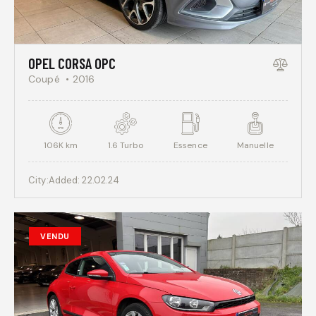
OPEL CORSA OPC
Coupé
2016
106K km
1.6 Turbo
Essence
Manuelle
City:
Added:
22.02.24
VENDU