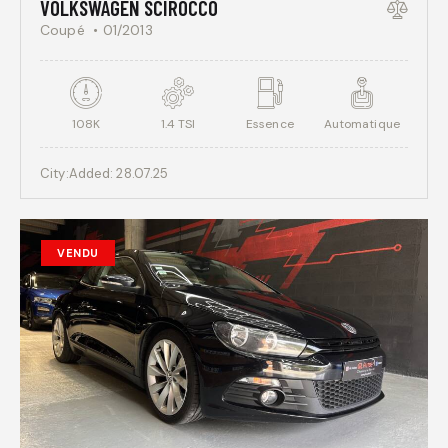
VOLKSWAGEN SCIROCCO
Coupé
01/2013
108K
1.4 TSI
Essence
Automatique
City:
Added:
28.07.25
VENDU