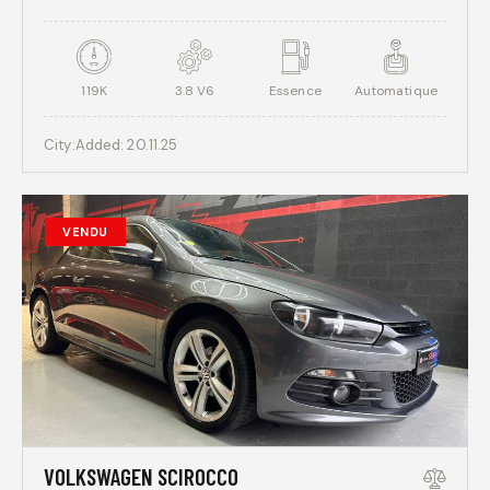
119K
3.8 V6
Essence
Automatique
City:
Added:
20.11.25
VENDU
VOLKSWAGEN SCIROCCO