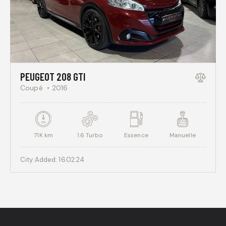
PEUGEOT 208 GTI
Coupé
2016
71K km
1.6 Turbo
Essence
Manuelle
City:
Added:
16.02.24