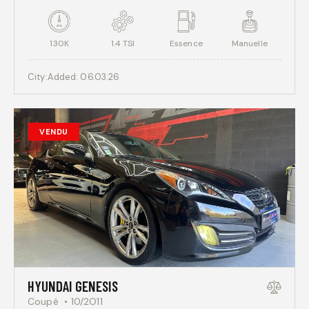
130K
1.4 TSI
Essence
Manuelle
City:
Added:
06.03.26
VENDU
HYUNDAI GENESIS
Coupé
10/2O11