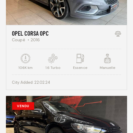
OPEL CORSA OPC
Coupé
2016
106K km
1.6 Turbo
Essence
Manuelle
City:
Added:
22.02.24
VENDU