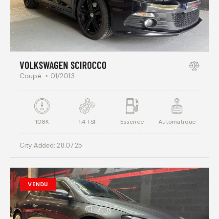
VOLKSWAGEN SCIROCCO
Coupé
01/2013
108K
1.4 TSI
Essence
Automatique
City:
Added:
28.07.25
VENDU