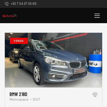
+33 7 54 37 35 65
VENDU
BMW 218D
Monospace
2017