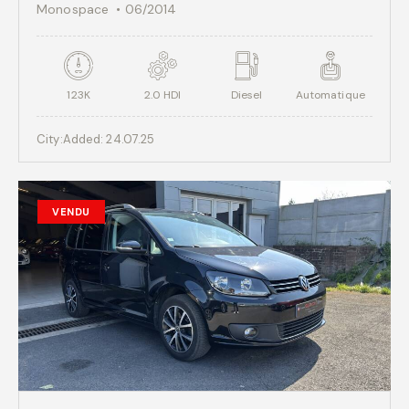
Monospace
06/2014
123K
2.0 HDI
Diesel
Automatique
City:
Added:
24.07.25
VENDU