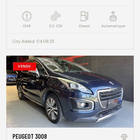
134K
2.0 CDI
Diesel
Automatique
City:
Added:
04.08.25
VENDU
PEUGEOT 3008