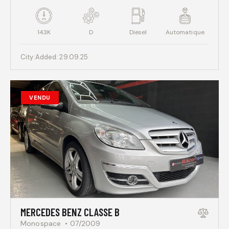
143K
D
Diesel
Automatique
City:
Added:
29.09.25
VENDU
MERCEDES BENZ CLASSE B
Monospace
07/2009