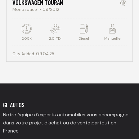
VOLKSWAGEN TOURAN
Monospace
09/2012
205K
2.0 TDI
Diesel
Manuelle
City:
Added:
09.04.25
GL AUTOS
Notre équipe d’experts automobiles vous accompagne
dans votre projet d’achat ou de vente partout en
France.