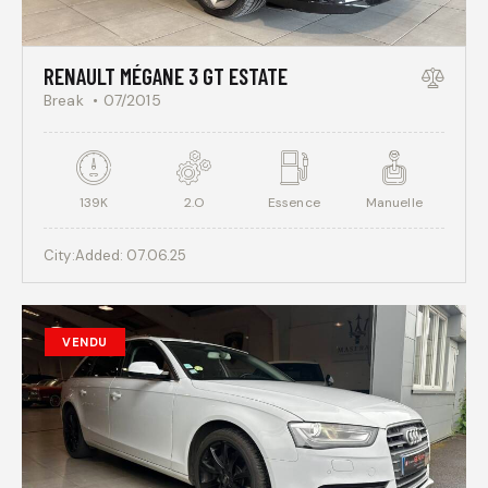
RENAULT MÉGANE 3 GT ESTATE
Break
07/2015
139K
2.O
Essence
Manuelle
City:
Added:
07.06.25
VENDU