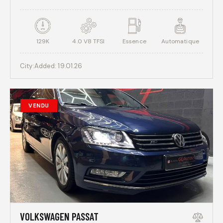
129K
4.0 V8 TFSI
Essence
Automatique
City:
Added:
19.01.26
VENDU
VOLKSWAGEN PASSAT