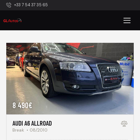
+33 7 54 37 35 65
8 490€
AUDI A6 ALLROAD
Break
08/2010