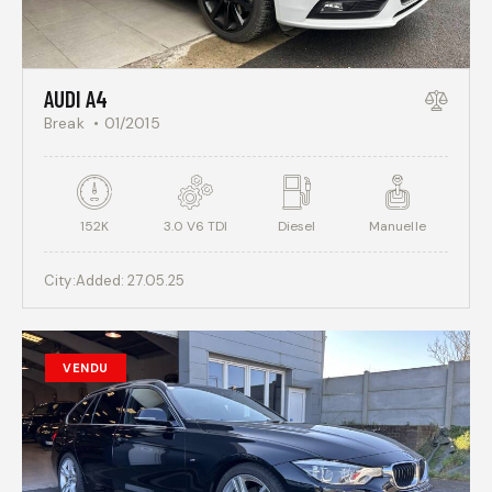
AUDI A4
Break
01/2015
152K
3.0 V6 TDI
Diesel
Manuelle
City:
Added:
27.05.25
VENDU