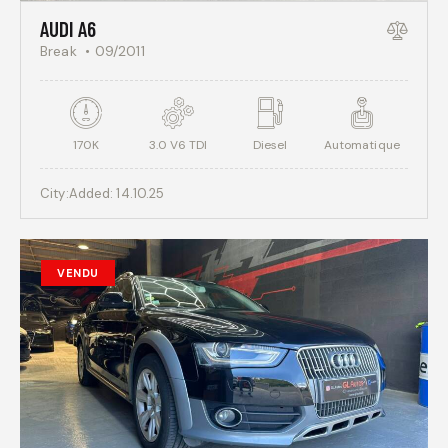
AUDI A6
Break
09/2011
170K
3.0 V6 TDI
Diesel
Automatique
City:
Added:
14.10.25
VENDU