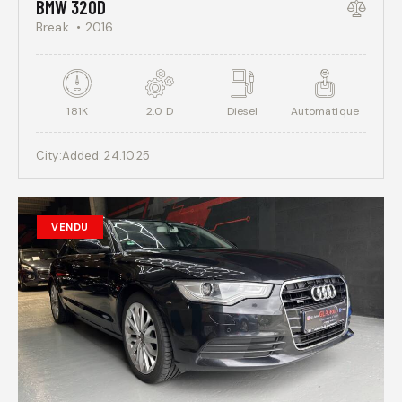
BMW 320D
Break
2016
181K
2.0 D
Diesel
Automatique
City:
Added:
24.10.25
VENDU