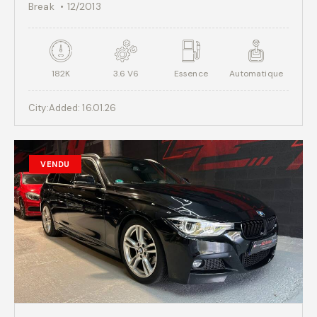
Break
12/2013
182K
3.6 V6
Essence
Automatique
City:
Added:
16.01.26
VENDU