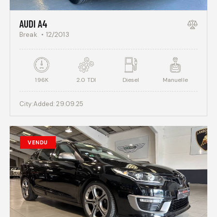
AUDI A4
Break
12/2013
196K
2.0 TDI
Diesel
Manuelle
City:
Added:
29.09.25
VENDU