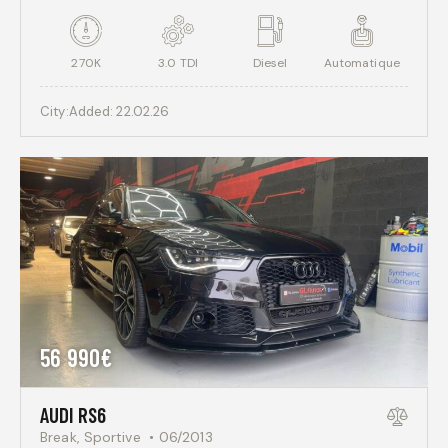
270K
3.0 TDI
Diesel
Automatique
City:
Added:
22.02.26
56 990€
AUDI RS6
Break,
Sportive
06/2013