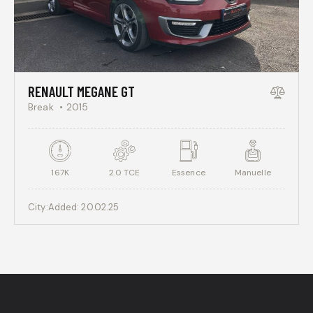
RENAULT MEGANE GT
Break
2015
167K
2.0 TCE
Essence
Manuelle
City:
Added:
20.02.25