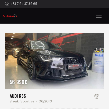
+33 7 54 37 35 65
56 990€
AUDI RS6
Break,
Sportive
06/2013