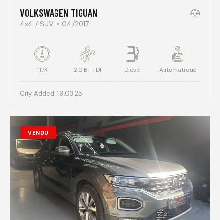
VOLKSWAGEN TIGUAN
4x4 / SUV
04/2017
117K
2.0 BI-TDI
Diesel
Automatique
City:
Added:
19.03.25
VENDU