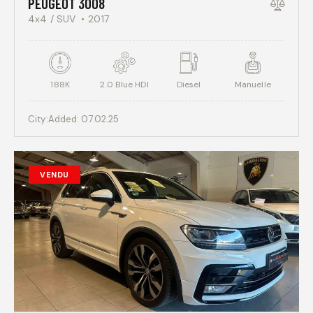
PEUGEOT 3008
4x4 / SUV
2017
188K
2.0 Blue HDI
Diesel
Manuelle
City:
Added:
07.02.25
VENDU