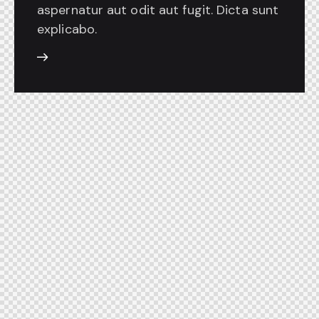
aspernatur aut odit aut fugit. Dicta sunt
explicabo.