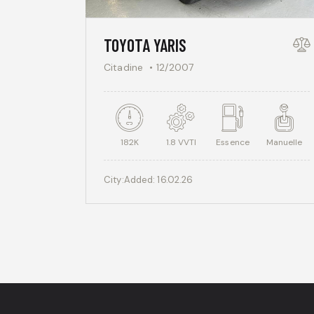
TOYOTA YARIS
Citadine
12/2007
182K
1.8 VVTI
Essence
Manuelle
City:
Added:
16.02.26