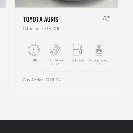
TOYOTA AURIS
Citadine
07/2011
181K
1.8 VVT-i
Hybride
Automatiqu
HSD
e
City:
Added:
27.01.26